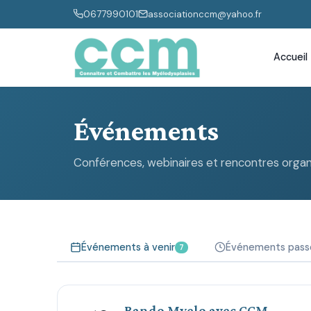
0677990101
associationccm@yahoo.fr
Accueil
Événements
Conférences, webinaires et rencontres orga
Événements à venir
Événements pass
7
Rando Myelo avec CCM