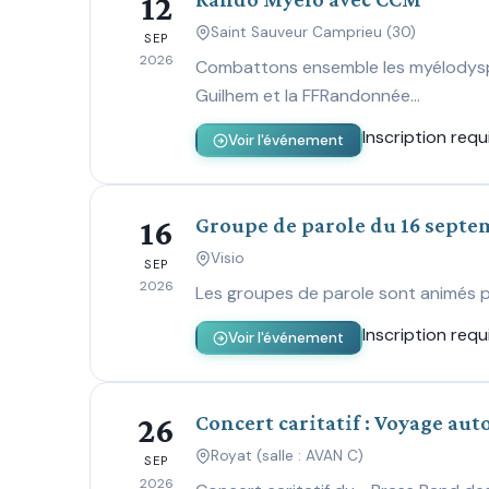
12
Saint Sauveur Camprieu (30)
SEP
2026
Combattons ensemble les myélodyspl
Guilhem et la FFRandonnée…
Inscription requ
Voir l'événement
Groupe de parole du 16 septe
16
Visio
SEP
2026
Les groupes de parole sont animés p
Inscription requ
Voir l'événement
Concert caritatif : Voyage au
26
Royat (salle : AVAN C)
SEP
2026