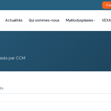
Co
Actualités
Qui sommes-nous
Myélodysplasies
VEX
nisés par CCM
és