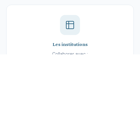
Les institutions
Collaborer avec :
Les institutions de santé
Les autres associations de patients
L’industrie pharmaceutique
Voir la recherche →