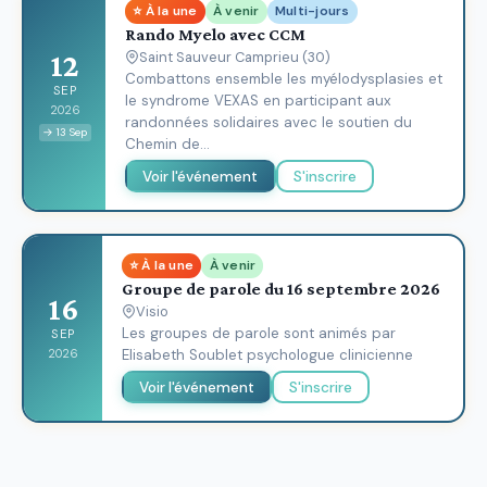
⭐ À la une
À venir
Multi-jours
Rando Myelo avec CCM
12
Saint Sauveur Camprieu (30)
Combattons ensemble les myélodysplasies et
SEP
le syndrome VEXAS en participant aux
2026
randonnées solidaires avec le soutien du
→ 13 Sep
Chemin de…
Voir l'événement
S'inscrire
⭐ À la une
À venir
Groupe de parole du 16 septembre 2026
16
Visio
Les groupes de parole sont animés par
SEP
2026
Elisabeth Soublet psychologue clinicienne
Voir l'événement
S'inscrire